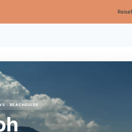
Reise
WS · BEACHGUIDE
oh