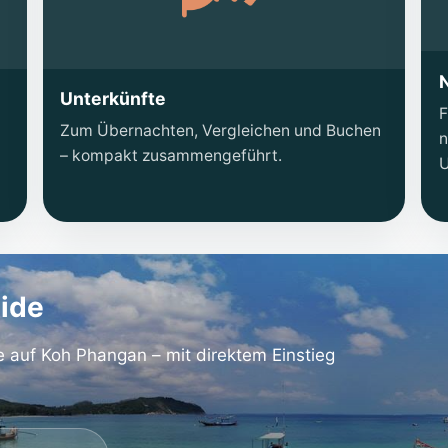
Unterkünfte
F
Zum Übernachten, Vergleichen und Buchen
n
– kompakt zusammengeführt.
U
ide
de auf Koh Phangan – mit direktem Einstieg