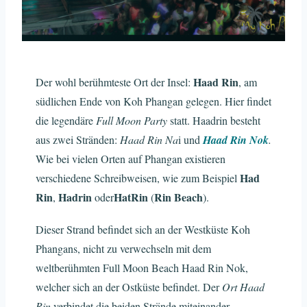
Haad Rin
Der wohl berühmteste Ort der Insel:
, am
südlichen Ende von Koh Phangan gelegen. Hier findet
die legendäre
Full Moon Party
statt. Haadrin besteht
aus zwei Stränden:
Haad Rin Na
i und
Haad Rin Nok
.
Wie bei vielen Orten auf Phangan existieren
Had
verschiedene Schreibweisen, wie zum Beispiel
Rin
Hadrin
Hat
Rin
Rin Beach
,
oder
(
).
Dieser Strand befindet sich an der Westküste Koh
Phangans, nicht zu verwechseln mit dem
weltberühmten Full Moon Beach Haad Rin Nok,
welcher sich an der Ostküste befindet. Der
Ort Haad
Rin
verbindet die beiden Strände miteinander.