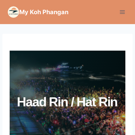
Zum
My Koh Phangan
Inhalt
springen
Haad Rin / Hat Rin