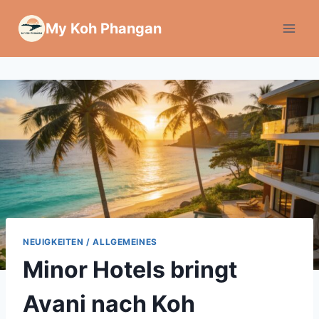
Zum
My Koh Phangan
Inhalt
springen
NEUIGKEITEN / ALLGEMEINES
Minor Hotels bringt
Avani nach Koh