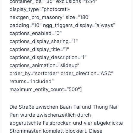
container_ids=“35″ exclusions=“654″
display_type=“photocrati-
nextgen_pro_masonry“ size=“180″
padding=“10″ ngg_triggers_display=“always“
captions_enabled=“0″
captions_display_sharing=“1″
captions_display_title=“1″
captions_display_description=“1″
captions_animation=“slideup“
order_by=“sortorder“ order_direction=“ASC“
returns=“included“
maximum_entity_count=“500″]
Die Straße zwischen Baan Tai und Thong Nai
Pan wurde zwischenzeitlich durch
abgerutschte Felsbrocken und vier abgeknickte
Strommasten komplett blockiert. Diese