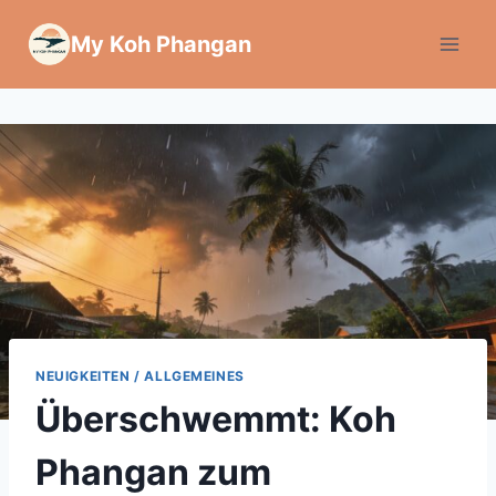
Zum
My Koh Phangan
Inhalt
springen
NEUIGKEITEN / ALLGEMEINES
Überschwemmt: Koh
Phangan zum