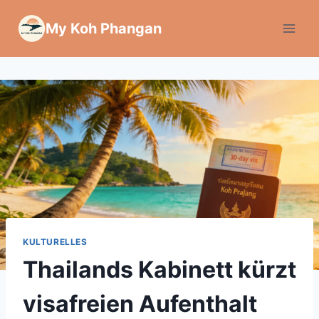
Zum
My Koh Phangan
Inhalt
springen
KULTURELLES
Thailands Kabinett kürzt
visafreien Aufenthalt